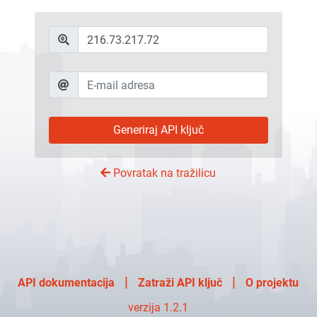
Generiraj API ključ
Povratak na tražilicu
|
|
API dokumentacija
Zatraži API ključ
O projektu
verzija 1.2.1